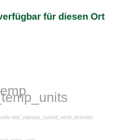
verfügbar für diesen Ort
_temp
_temp_units
nits stec_replace_current_wind_direction