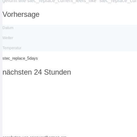
gefühlt wie
stec_replace_current_feels_like °stec_replace_cu
Vorhersage
Datum
Wetter
Temperatur
stec_replace_5days
nächsten 24 Stunden