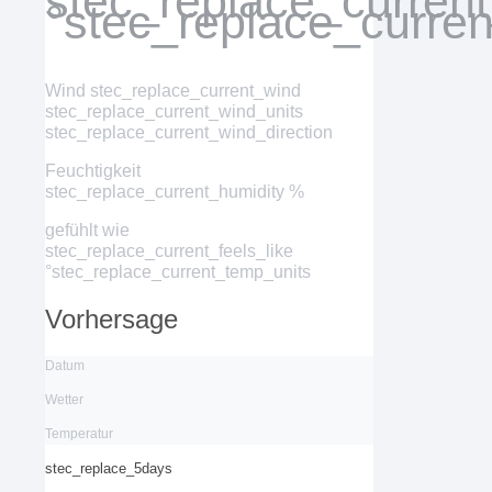
stec_replace_curren
°stec_replace_curre
Wind
stec_replace_current_wind
stec_replace_current_wind_units
stec_replace_current_wind_direction
Feuchtigkeit
stec_replace_current_humidity %
gefühlt wie
stec_replace_current_feels_like
°stec_replace_current_temp_units
Vorhersage
Datum
Wetter
Temperatur
stec_replace_5days