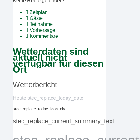
Keine Route gefunden!
Zeitplan
Gäste
Teilnahme
Vorhersage
Kommentare
Wetterdaten sind
aktuell nicht
verfügbar für diesen
Ort
Wetterbericht
Heute stec_replace_today_date
stec_replace_today_icon_div
stec_replace_current_summary_text