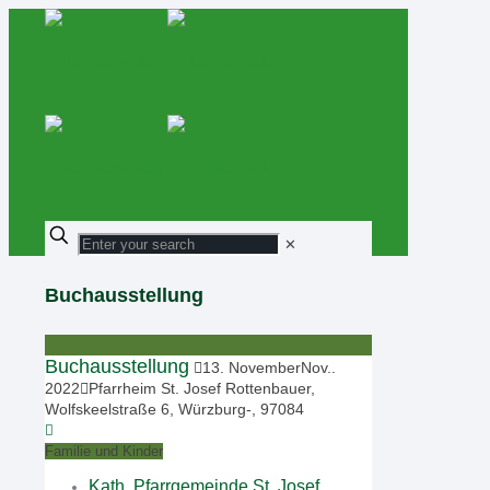
✕
Buchausstellung
Buchausstellung
13
.
November
Nov.
.
2022
Pfarrheim St. Josef Rottenbauer,
Wolfskeelstraße 6, Würzburg-, 97084
Familie und Kinder
Kath. Pfarrgemeinde St. Josef