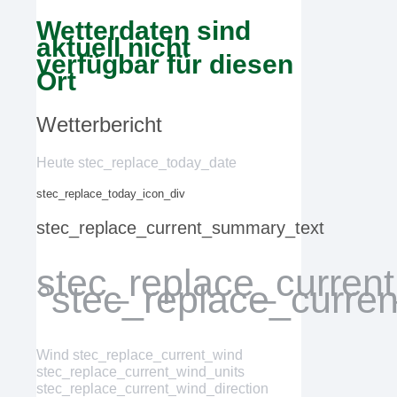
Wetterdaten sind
aktuell nicht
verfügbar für diesen
Ort
Wetterbericht
Heute stec_replace_today_date
stec_replace_today_icon_div
stec_replace_current_summary_text
stec_replace_curren
°stec_replace_curre
Wind
stec_replace_current_wind
stec_replace_current_wind_units
stec_replace_current_wind_direction