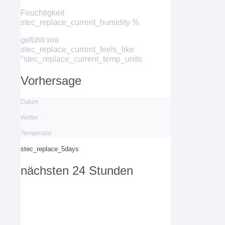
Feuchtigkeit
stec_replace_current_humidity %
gefühlt wie
stec_replace_current_feels_like
°stec_replace_current_temp_units
Vorhersage
Datum
Wetter
Temperatur
stec_replace_5days
nächsten 24 Stunden