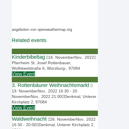
angeboten von openweathermap.org
Related events
Kinderbibeltag
16
.
November
Nov.
.
2022
Pfarrheim St. Josef Rottenbauer,
Wolfskeelstraße 6, Würzburg-, 97084
View Event
3. Rottenbäurer Weihnachtsmarkt
19
.
November
Nov.
.
2022
16:30
-
20
.
November
Nov.
.
2022
21:00
Denkmal, Unterer
Kirchplatz 2, 97084
View Event
Waldweihnacht
26
.
November
Nov.
.
2022
16:30
-
20:00
Denkmal, Unterer Kirchplatz 2,