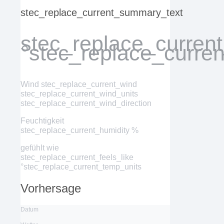
stec_replace_current_summary_text
stec_replace_curren
°stec_replace_curre
Wind
stec_replace_current_wind
stec_replace_current_wind_units
stec_replace_current_wind_direction
Feuchtigkeit
stec_replace_current_humidity %
gefühlt wie
stec_replace_current_feels_like
°stec_replace_current_temp_units
Vorhersage
Datum