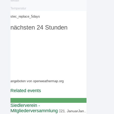
Wetter
Temperatur
stec_replace_5days
nächsten 24 Stunden
angeboten von openweathermap.org
Related events
Siedlerverein -
Mitgliederversammlung
21
.
Januar
Jan.
.