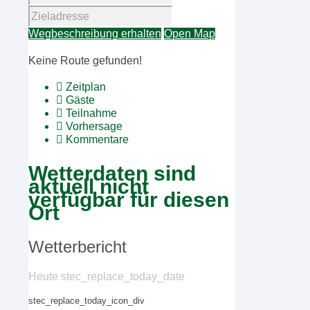
Wegbeschreibung erhalten
Open Map
Keine Route gefunden!
Zeitplan
Gäste
Teilnahme
Vorhersage
Kommentare
Wetterdaten sind
aktuell nicht
verfügbar für diesen
Ort
Wetterbericht
Heute stec_replace_today_date
stec_replace_today_icon_div