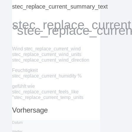
stec_replace_current_summary_text
stec_replace_curren
°stec_replace_curre
Wind
stec_replace_current_wind
stec_replace_current_wind_units
stec_replace_current_wind_direction
Feuchtigkeit
stec_replace_current_humidity %
gefühlt wie
stec_replace_current_feels_like
°stec_replace_current_temp_units
Vorhersage
Datum
Wetter