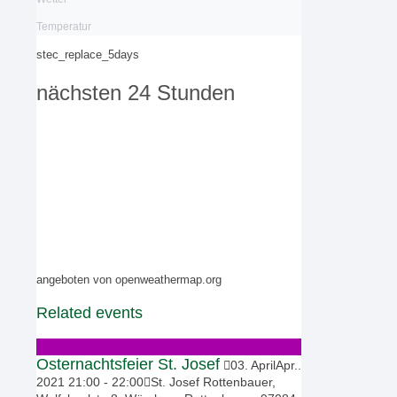
Temperatur
stec_replace_5days
nächsten 24 Stunden
angeboten von openweathermap.org
Related events
Osternachtsfeier St. Josef
03
.
April
Apr.
.
2021
21:00
-
22:00
St. Josef Rottenbauer,