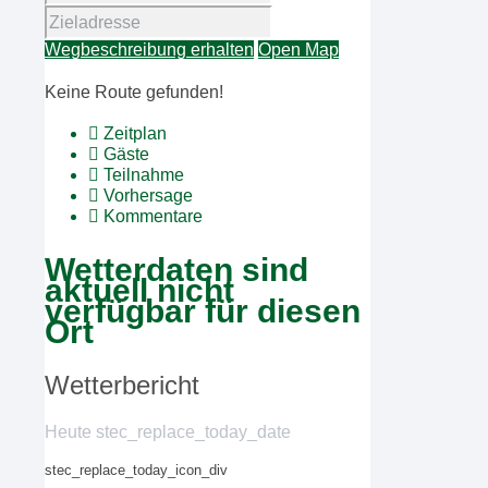
Wegbeschreibung erhalten
Open Map
Keine Route gefunden!
Zeitplan
Gäste
Teilnahme
Vorhersage
Kommentare
Wetterdaten sind
aktuell nicht
verfügbar für diesen
Ort
Wetterbericht
Heute stec_replace_today_date
stec_replace_today_icon_div