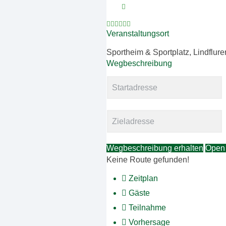
Veranstaltungsort
Sportheim & Sportplatz, Lindflure
Wegbeschreibung
Wegbeschreibung erhalten
Open
Keine Route gefunden!
Zeitplan
Gäste
Teilnahme
Vorhersage