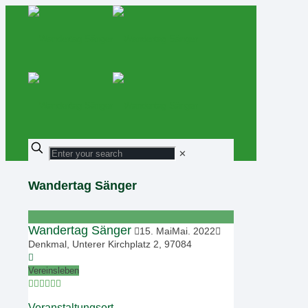
✕
Wandertag Sänger
Wandertag Sänger
15
.
Mai
Mai
.
2022
Denkmal, Unterer Kirchplatz 2, 97084
Vereinsleben
Veranstaltungsort