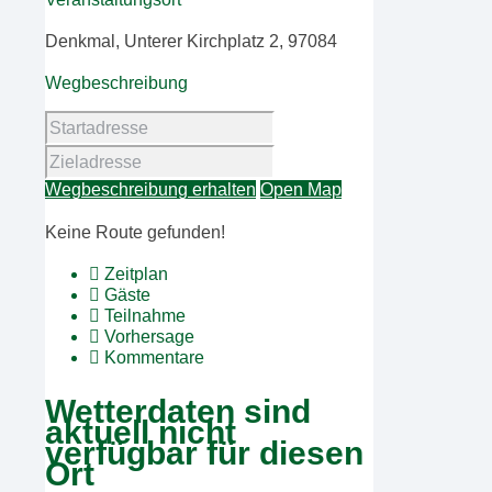
Denkmal, Unterer Kirchplatz 2, 97084
Wegbeschreibung
Wegbeschreibung erhalten
Open Map
Keine Route gefunden!
Zeitplan
Gäste
Teilnahme
Vorhersage
Kommentare
Wetterdaten sind
aktuell nicht
verfügbar für diesen
Ort