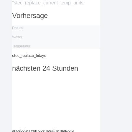
°stec_replace_current_temp_units
Vorhersage
Datum
Wetter
Temperatur
stec_replace_5days
nächsten 24 Stunden
angeboten von openweathermap.org