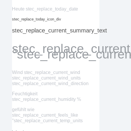
Heute stec_replace_today_date
stec_replace_today_icon_div
stec_replace_current_summary_text
stec_replace_curren
°stec_replace_curre
Wind
stec_replace_current_wind
stec_replace_current_wind_units
stec_replace_current_wind_direction
Feuchtigkeit
stec_replace_current_humidity %
gefühlt wie
stec_replace_current_feels_like
°stec_replace_current_temp_units