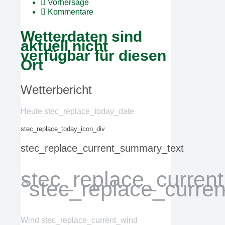
Vorhersage
Kommentare
Wetterdaten sind
aktuell nicht
verfügbar für diesen
Ort
Wetterbericht
Heute stec_replace_today_date
stec_replace_today_icon_div
stec_replace_current_summary_text
stec_replace_curren
°stec_replace_curre
Wind
stec_replace_current_wind