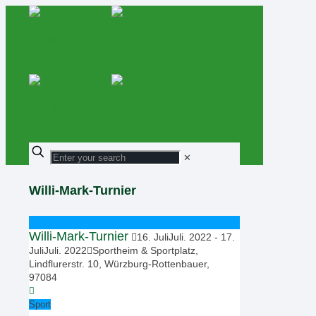
✕
Willi-Mark-Turnier
Willi-Mark-Turnier
16
.
Juli
Juli
.
2022
-
17
.
Juli
Juli
.
2022
Sportheim & Sportplatz,
Lindflurerstr. 10, Würzburg-Rottenbauer,
97084
Sport